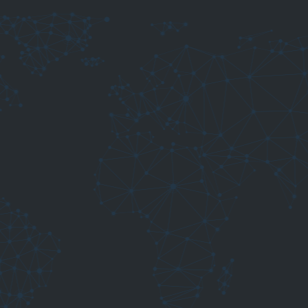
bedraEDM
Erodierdraht
bedraWELDING
Lötdraht und Schweißdraht Kupfer
Schweißdraht Aluminium
bedraWELDING Zubehör
bedraELAS
Elektronikdraht
Ankerstanzdraht