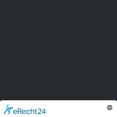
+49 641 601 0
+49 641 601 222
info(at)bedra.com
Berkenhoff GmbH
Werk Merkenbach
Rehmühle 1
35745 Herborn
Deutschland
+49 2772 5002 0
+49 2772 5002 155
info(at)bedra.com
bedra Vietnam Alloy Material Co., Ltd
Lot CN-06, Hoa Phu Industrial Park,
Mai Dinh Commune,
Hiep Hoa District, Bắc Ninh Province,
Vietnam
+84 2043900104
+84 2043900110