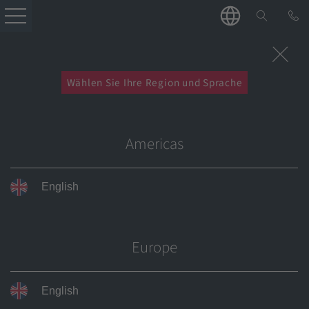
Unternehmen
Choose your region and language
Wählen Sie Ihre Region und Sprache
Tools
Chọn khu vực và ngôn ngữ của bạn
选择您所在地区和语言
Choose your region and language
Service
Americas
Produkte
English
Aktuelles
Startseite
Service
bedraCOMPETENT
Karriere
FAQ & Glossar
Glossar
Europe
Glossar
Kontakt
Kokillen
English